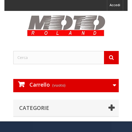
Accedi
Carrello
(vuoto)
CATEGORIE