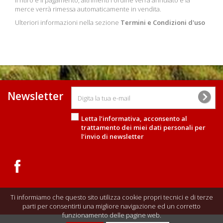
il ritiro e il pagamento, altrimenti l'ordine verrà annulato e la
merce verrà rimessa automaticamente in vendita.
Ulteriori informazioni nella sezione
Termini e Condizioni d'uso
Newsletter
Letta l’informativa, acconsento al
trattamento dei miei dati personali
per
l’invio di newsletter
Ti informiamo che questo sito utilizza cookie propri tecnici e di terze
parti per consentirti una migliore navigazione ed un corretto
funzionamento delle pagine web.