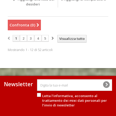
desideri
Confronta (
0
)
1
2
3
4
5
Visualizza tutto
Mostrando 1 - 12 di 52 articoli
Newsletter
Letta l’informativa, acconsento al
trattamento dei miei dati personali
per
l’invio di newsletter