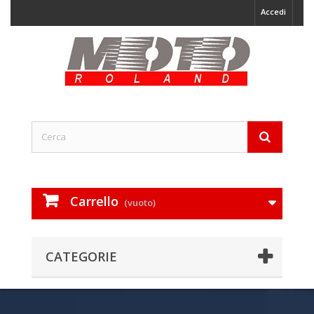
Accedi
Carrello
(vuoto)
CATEGORIE