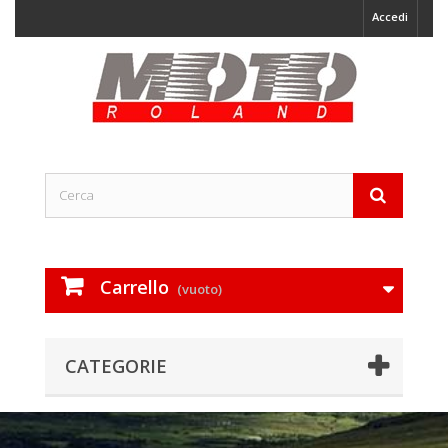
Accedi
Carrello
(vuoto)
CATEGORIE