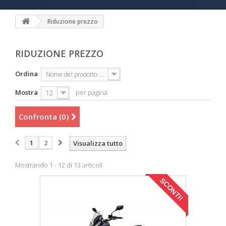
Riduzione prezzo
RIDUZIONE PREZZO
Ordina
Nome del prodotto: dalla A alla Z
Mostra
per pagina
12
Confronta (
0
)
1
2
Visualizza tutto
Mostrando 1 - 12 di 13 articoli
SCONTI!