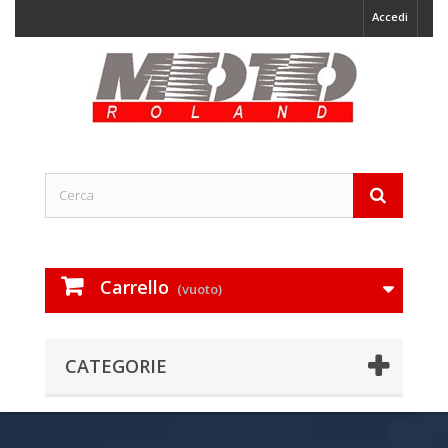
Accedi
Carrello
(vuoto)
CATEGORIE