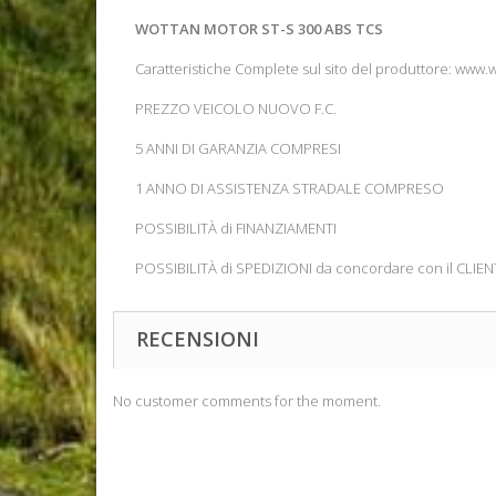
WOTTAN MOTOR ST-S 300 ABS TCS
Caratteristiche Complete sul sito del produttore: www.
PREZZO VEICOLO NUOVO F.C.
5 ANNI DI GARANZIA COMPRESI
1 ANNO DI ASSISTENZA STRADALE COMPRESO
POSSIBILITÀ di FINANZIAMENTI
POSSIBILITÀ di SPEDIZIONI da concordare con il CLIEN
RECENSIONI
No customer comments for the moment.