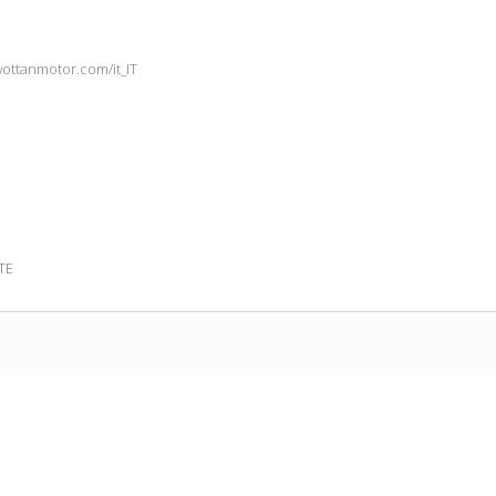
wottanmotor.com/it_IT
TE