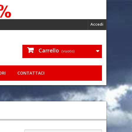
Accedi
Carrello
(vuoto)
ORI
CONTATTACI