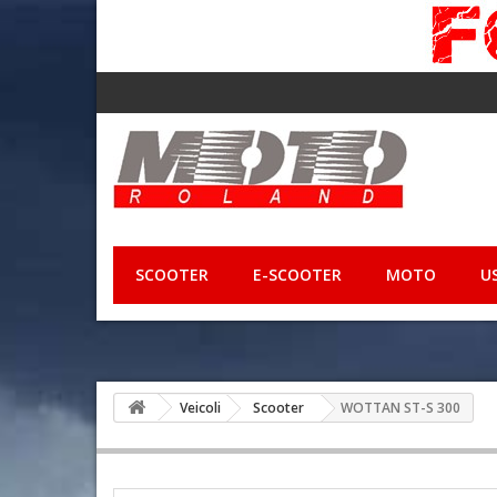
SCOOTER
E-SCOOTER
MOTO
U
Veicoli
Scooter
WOTTAN ST-S 300