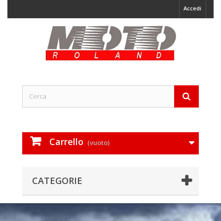
Accedi
Carrello
(vuoto)
CATEGORIE