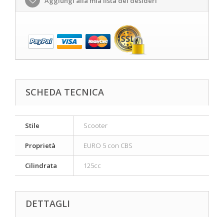
Aggiungi alla mia lista dei desideri
SCHEDA TECNICA
Stile
Scooter
Proprietà
EURO 5 con CBS
Cilindrata
125cc
DETTAGLI