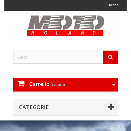
Accedi
Carrello
(vuoto)
CATEGORIE