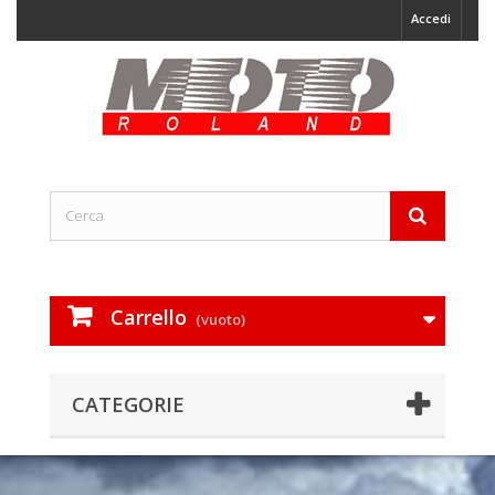
Accedi
Carrello
(vuoto)
CATEGORIE