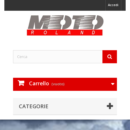
Accedi
Carrello
(vuoto)
CATEGORIE